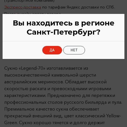
(транспортной компании)
Экспресс-доставка
по тарифам Яндекс доставки по СПб.
После онлайн-оплаты товара
Вы находитесь в регионе
Санкт-Петербург?
Описание
Характеристики
ДА
НЕТ
Сукно «Legend-70» изготавливается из
высококачественной камвольной шерсти
австралийских мериносов. Обладает высокой
скоростью раската и превосходными игровыми
характеристиками. Предназначено для перетяжки
профессиональных столов русского бильярда и пула.
Премиальное качество сукна обеспечивает
прекрасный внешний вид, цвет классический Yellow-
Green. Сукно хорошо тянется и долго держит