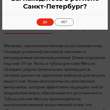
Санкт-Петербург?
ДА
НЕТ
Описание
Характеристики
Материал: высококачественная искусственная кожа.
Оснащен усиленной застежкой «молния» и
регулируемым наплечным ремнем. Длина отделения
под кий: 89 см. Чехлы и тубусы для киев Mercury
обладают рядом значительных преимуществ,
которые делают их идеальным выбором для защиты
вашего кия. Чехлы изготовлены из качественных
материалов, которые эффективно защищают кий от
воздействия влаги, обеспечивая его долговечность.
Тубусы для кия Mercury производятся из
высококачественной искусственной кожи, что