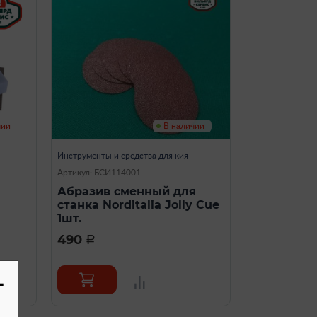
чии
В наличии
Инструменты и средства для кия
Артикул: БСИ114001
Абразив сменный для
станка Norditalia Jolly Cue
1шт.
490
a
-