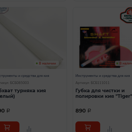
В наличии
В нали
струменты и средства для кия
Инструменты и средства для кия
тикул: БСБ085003
Артикул: БСБ111011
бхват турняка кия
Губка для чистки и
белый)
полировки кия "Tiger
90
890
a
a