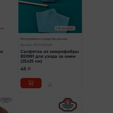
чии
В наличии
Инструменты и средства для кия
Артикул: БСН1200168
ик
Салфетка из микрофибры
BS1991 для ухода за кием
(25х25 см)
45
a