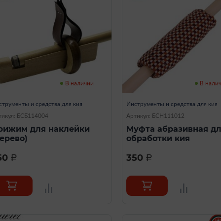
В наличии
В нали
струменты и средства для кия
Инструменты и средства для кия
тикул: БСБ114004
Артикул: БСН111012
рижим для наклейки
Муфта абразивная д
дерево)
обработки кия
50
350
a
a