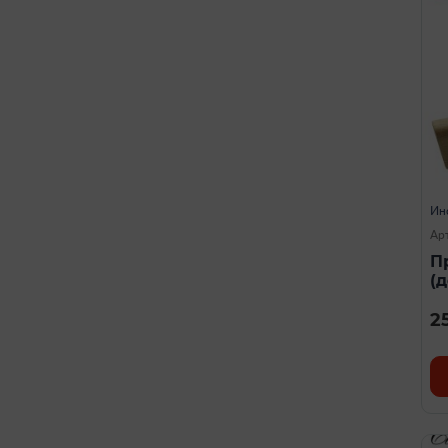
Ин
Ар
П
(
2