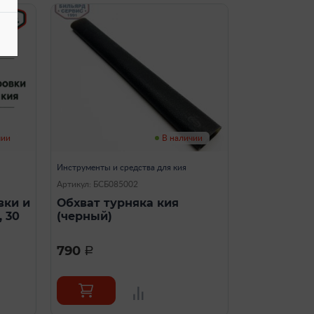
чии
В наличии
Инструменты и средства для кия
Артикул: БСБ085002
вки и
Обхват турняка кия
, 30
(черный)
790
a