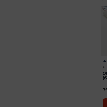
Ин
Ар
О
(
7