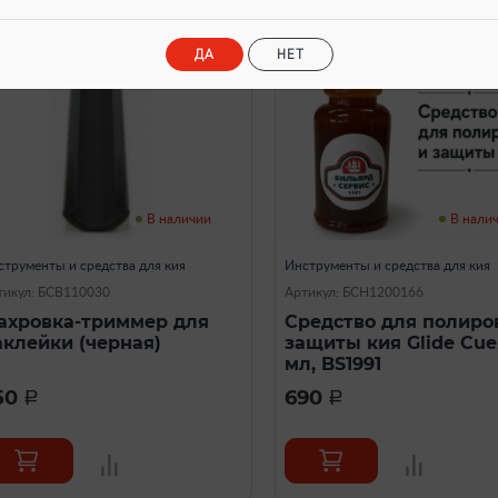
ДА
НЕТ
В наличии
В нали
струменты и средства для кия
Инструменты и средства для кия
тикул: БСВ110030
Артикул: БСН1200166
ахровка-триммер для
Средство для полиро
аклейки (черная)
защиты кия Glide Cue
мл, BS1991
50
690
a
a