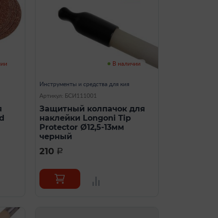
чии
В наличии
Инструменты и средства для кия
Артикул: БСИ111001
я
Защитный колпачок для
d
наклейки Longoni Tip
Protector Ø12,5-13мм
черный
210
a