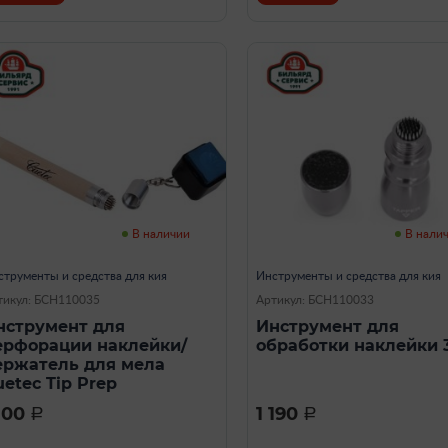
В наличии
В нали
струменты и средства для кия
Инструменты и средства для кия
тикул: БСН110035
Артикул: БСН110033
нструмент для
Инструмент для
ерфорации наклейки/
обработки наклейки 3
ержатель для мела
etec Tip Prep
 100
1 190
a
a