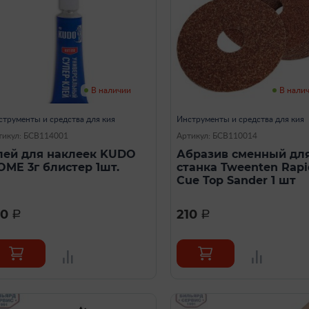
В наличии
В нали
струменты и средства для кия
Инструменты и средства для кия
тикул: БСВ114001
Артикул: БСВ110014
лей для наклеек KUDO
Абразив сменный дл
OME 3г блистер 1шт.
станка Tweenten Rapi
Cue Top Sander 1 шт
90
210
a
a