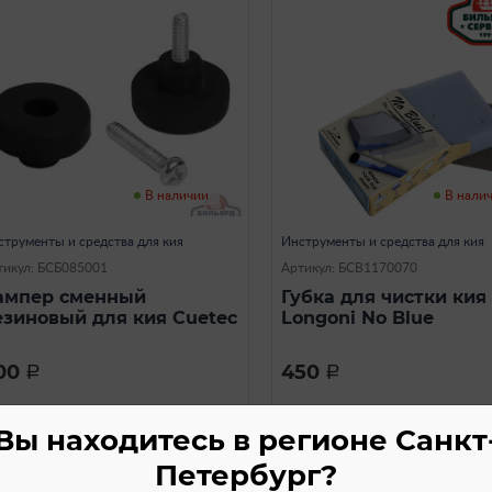
В наличии
В нали
струменты и средства для кия
Инструменты и средства для кия
тикул: БСБ085001
Артикул: БСВ1170070
ампер сменный
Губка для чистки кия
езиновый для кия Cuetec
Longoni No Blue
00
450
a
a
Вы находитесь в регионе Санкт
Петербург?