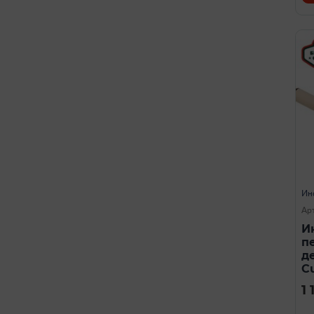
Ин
Ар
И
п
д
Cu
1