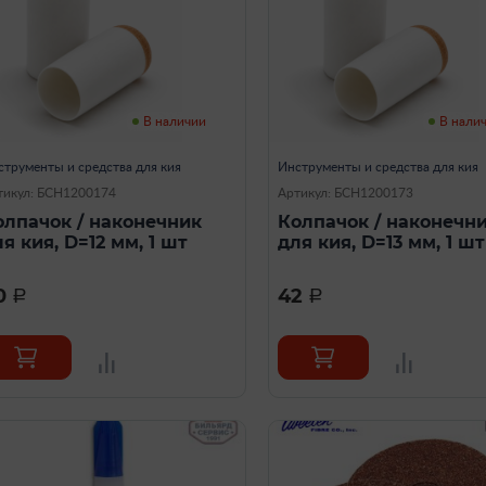
В наличии
В нали
струменты и средства для кия
Инструменты и средства для кия
тикул: БСН1200174
Артикул: БСН1200173
олпачок / наконечник
Колпачок / наконечн
я кия, D=12 мм, 1 шт
для кия, D=13 мм, 1 шт
0
42
a
a