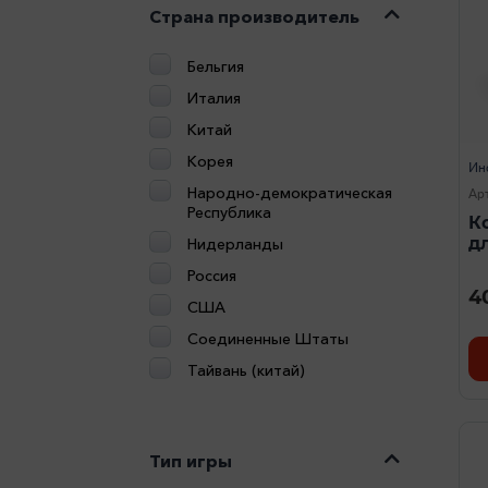
Страна производитель
Бельгия
Италия
Китай
Корея
Ин
Народно-демократическая
Ар
Республика
К
дл
Нидерланды
Россия
4
США
Соединенные Штаты
Тайвань (китай)
Тип игры