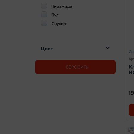
Пирамида
Пул
Снукер
Цвет
Ин
Ар
К
СБРОСИТЬ
H
1