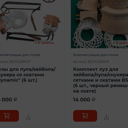
В наличии
В нали
мплектующие для столов
Комплектующие для столов
тикул: БСН1200037
Артикул: БСН1200039
узы для пула/хейбола/
Комплект луз для
нукера со скатами
хейбола/пула/снукера
ynamic" (6 шт.)
сетками и скатами BS
(6 шт., черный ремеш
на скате)
4 000
14 000
a
a