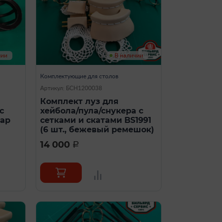
чии
В наличии
Комплектующие для столов
Артикул: БСН1200038
Комплект луз для
с
хейбола/пула/снукера с
шар
сетками и скатами BS1991
(6 шт., бежевый ремешок)
14 000
a