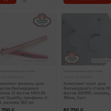
Нет в наличии
Нет в нали
мплектующие для столов
Комплектующие для столов
тикул: БСН031401
Артикул: БСИ023001
омплект резины для
Комплект плит для
ортов бильярдных
бильярдного стола 10
толов 12 футов MEILIN
футов BS1991, сланец,
st Quality, профиль U-
38мм, 5шт.
8, размер 182 см
8 750
82 750
a
a