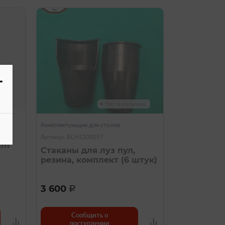
-
ии
Нет в наличии
Комплектующие для столов
Артикул: БСН1200057
mm
Стаканы для луз пул,
резина, комплект (6 штук)
3 600
a
Сообщить о
поступлении