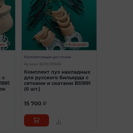
чии
В наличии
Комплектующие для столов
Артикул: БСН1200040
Комплект луз накладных
 с
для русского бильярда с
1991
сетками и скатами BS1991
ок
(6 шт.)
15 700
a