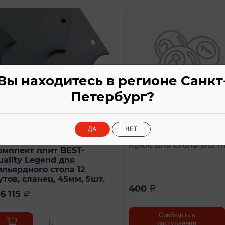
Вы находитесь в регионе Санкт
Петербург?
Нет в налич
В наличии
Комплектующие для столов
мплектующие для столов
ДА
НЕТ
Артикул: БСН1170115
тикул: БСН024003
Крюк для стола Ø12 
омплект плит BEST-
uality Legend для
ильярдного стола 12
утов, сланец, 45мм, 5шт.
400
a
26 115
a
Сообщить о
поступлении