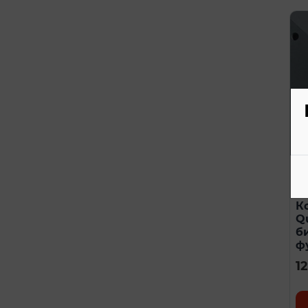
Ко
Ар
К
Q
б
ф
1