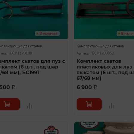
В наличии
В нали
мплектующие для столов
Комплектующие для столов
тикул: БСИ1170100
Артикул: БСН1200052
омплект скатов для луз с
Комплект скатов
ыкатом (6 шт., под шар
пластиковых для луз 
/68 мм), БС1991
выкатом (6 шт., под 
67/68 мм)
 500
6 900
a
a