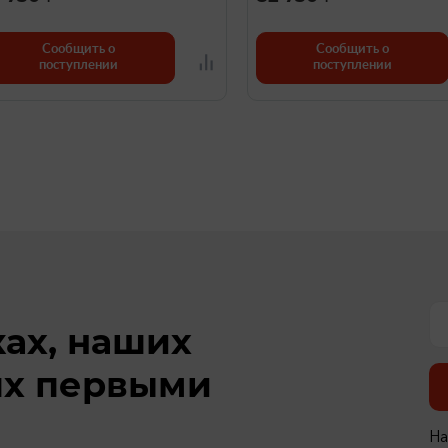
Сообщить о
Сообщить о
поступлении
поступлении
ках, наших
ях первыми
На