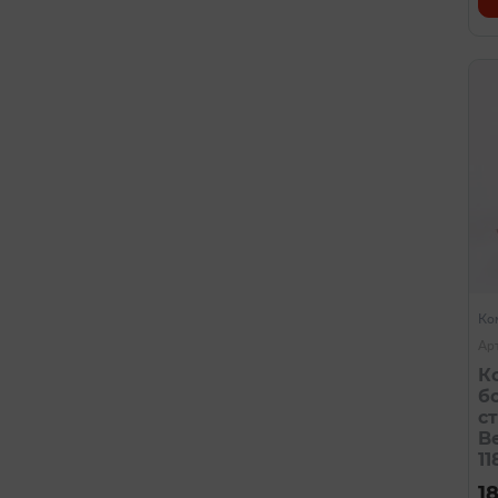
Ко
Ар
К
б
с
Be
11
1