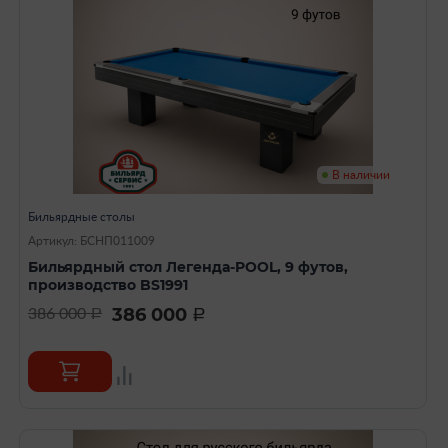
В наличии
Бильярдные столы
Артикул: БСHП011009
Бильярдный стол Легенда-POOL, 9 футов,
производство BS1991
386 000
386 000
a
a