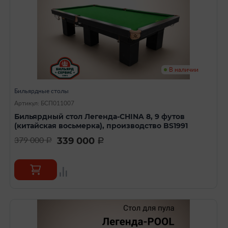
В наличии
Бильярдные столы
Артикул: БСП011007
Бильярдный стол Легенда-CHINA 8, 9 футов
(китайская восьмерка), производство BS1991
339 000
379 000
a
a