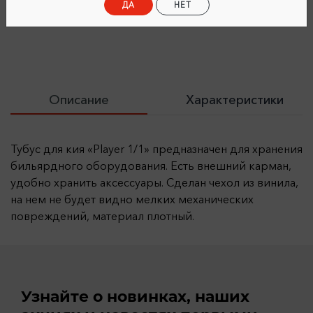
ДА
НЕТ
После онлайн-оплаты товара
Описание
Характеристики
Тубус для кия «Player 1/1» предназначен для хранения
бильярдного оборудования. Есть внешний карман,
удобно хранить аксессуары. Сделан чехол из винила,
на нем не будет видно мелких механических
повреждений, материал плотный.
Узнайте о новинках, наших