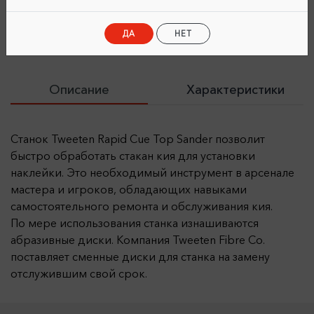
После онлайн-оплаты товара
ДА
НЕТ
Описание
Характеристики
Станок Tweeten Rapid Cue Top Sander позволит
быстро обработать стакан кия для установки
наклейки. Это необходимый инструмент в арсенале
мастера и игроков, обладающих навыками
самостоятельного ремонта и обслуживания кия.
По мере использования станка изнашиваются
абразивные диски. Компания Tweeten Fibre Co.
поставляет сменные диски для станка на замену
отслужившим свой срок.