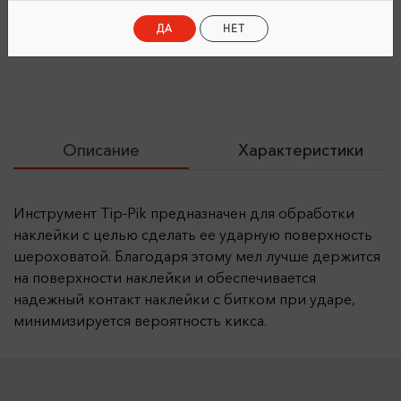
Экспресс-доставка
по тарифам Яндекс доставки по СПб.
ДА
НЕТ
После онлайн-оплаты товара
Описание
Характеристики
Инструмент Tip-Pik предназначен для обработки
наклейки с целью сделать ее ударную поверхность
шероховатой. Благодаря этому мел лучше держится
на поверхности наклейки и обеспечивается
надежный контакт наклейки с битком при ударе,
минимизируется вероятность кикса.