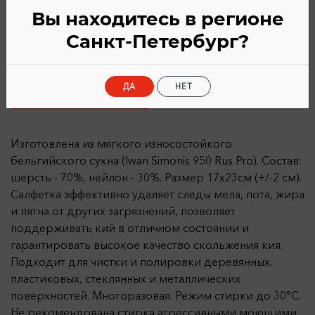
После онлайн-оплаты товара
Вы находитесь в регионе
Санкт-Петербург?
ДА
НЕТ
Описание
Характеристики
Изготовлена из мягкого износостойкого
бельгийского сукна (Iwan Simonis 950 Rus Pro). Cостав:
шерсть - 70%, нейлон - 30%. Размер 17х23см (+/-2 см).
Салфетка эффективно удаляет следы мела, пота, жира
и пятна от других загрязнений, позволяет
поддерживать кий в отличном состоянии и
гарантировать высокое качество скольжения кия.
Подходит для чистки и полировки деревянных,
пластиковых, стеклянных и металлических
поверхностей. Многоразовая. Режим стирки до 30°С.
Не рекомендована стирка агрессивными моющими