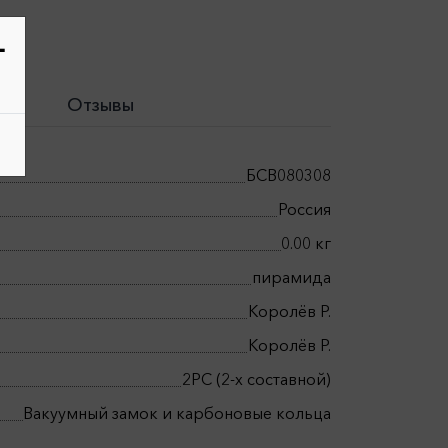
-
Отзывы
БСВ080308
Россия
0.00 кг
пирамида
Королёв Р.
Королёв Р.
2РС (2-х составной)
Вакуумный замок и карбоновые кольца