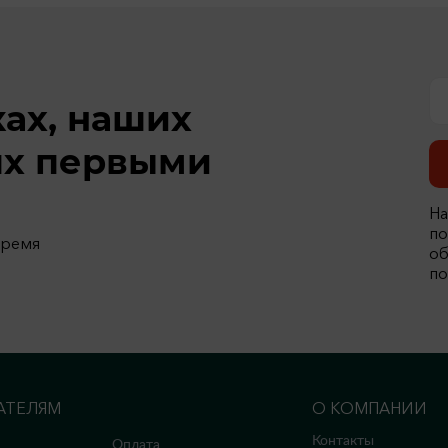
ках, наших
ях первыми
На
по
время
об
по
АТЕЛЯМ
О КОМПАНИИ
Контакты
Оплата