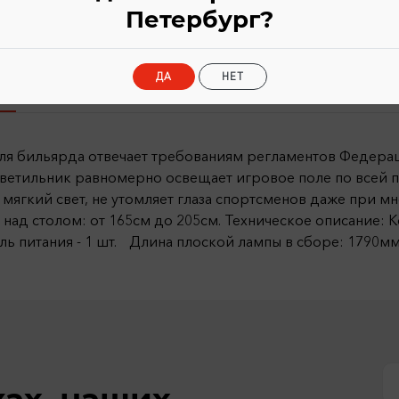
Петербург?
ДА
НЕТ
Характеристики
 для бильярда отвечает требованиям регламентов Федера
ветильник равномерно освещает игровое поле по всей 
ягкий свет, не утомляет глаза спортсменов даже при м
ад столом: от 165см до 205см. Техническое описание: Кол
ль питания - 1 шт. Длина плоской лампы в сборе: 1790м