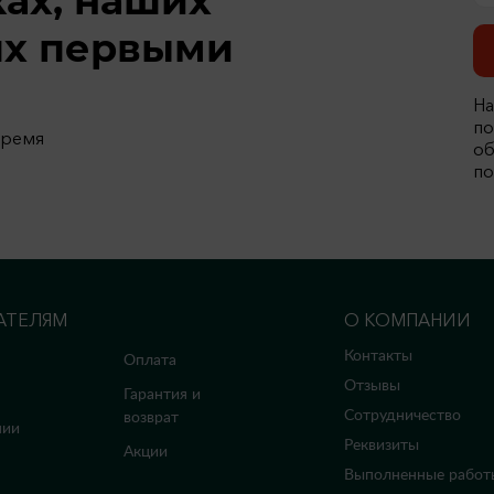
ках, наших
ях первыми
На
по
время
об
по
АТЕЛЯМ
О КОМПАНИИ
Контакты
Оплата
Отзывы
Гарантия и
Сотрудничество
возврат
нии
Реквизиты
Акции
Выполненные работ