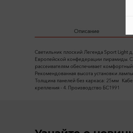
Описание
Светильник плоский Легенда Sport Light
Европейской конфедерации пирамиды. С
рассеивателям обеспечивает комфортный м
Рекомендованная высота установки лампы н
Толщина панелей без каркаса: 25мм Кабе
крепления - 4. Производство БС1991