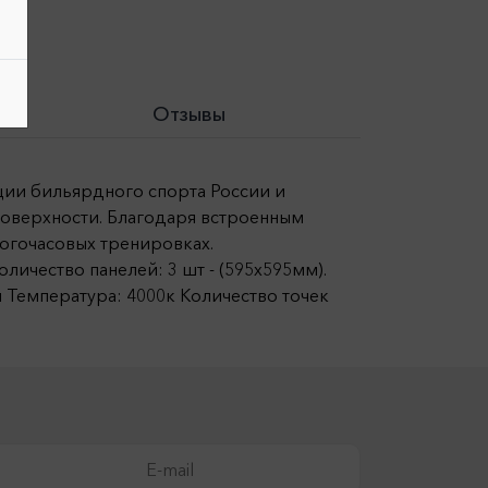
Отзывы
ции бильярдного спорта России и
поверхности. Благодаря встроенным
ногочасовых тренировках.
ичество панелей: 3 шт - (595х595мм).
м Температура: 4000к Количество точек