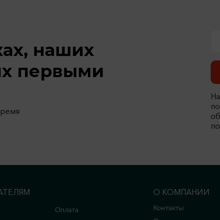
ках, наших
ях первыми
На
по
время
об
по
АТЕЛЯМ
О КОМПАНИИ
Контакты
Оплата