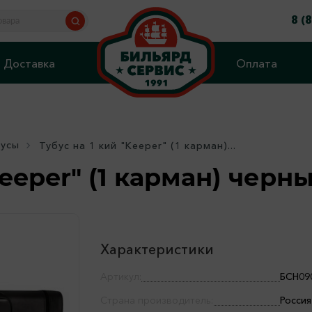
8 (
Доставка
Оплата
бусы
Тубус на 1 кий "Кeeper" (1 карман)...
Кeeper" (1 карман) черн
Характеристики
Артикул:
БСН09
Страна производитель:
Россия