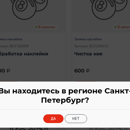
В наличии
В нали
мена наклейки
Замена наклейки
тикул: БСУ100009
Артикул: БСУ100013
бработка наклейки
Чистка кия
00
600
a
a
Вы находитесь в регионе Санкт
Петербург?
ДА
НЕТ