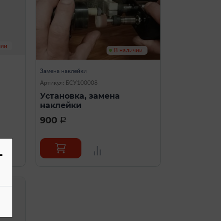
чии
В наличии
Замена наклейки
Артикул: БСУ100008
Установка, замена
наклейки
900
a
-