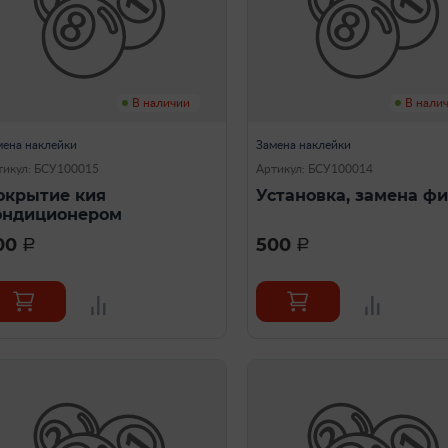
В наличии
В нали
мена наклейки
Замена наклейки
тикул: БСУ100015
Артикул: БСУ100014
окрытие кия
Установка, замена ф
ондиционером
00
500
a
a