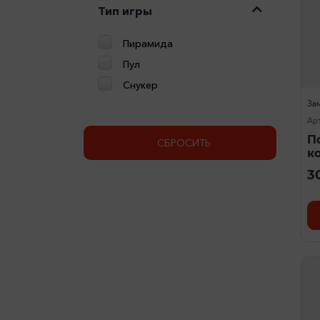
Тип игры
Пирамида
Пул
Снукер
За
Ар
П
СБРОСИТЬ
к
3