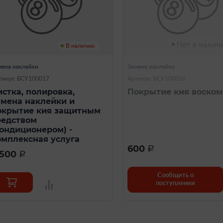
Нет в налич
В наличии
мена наклейки
Замена наклейки
тикул: БСУ100017
Артикул: БСУ100016
истка, полировка,
Покрытие кия воском
амена наклейки и
окрытие кия защитным
редством
кондиционером) -
омплексная услуга
600
a
 500
a
Сообщить о
поступлении