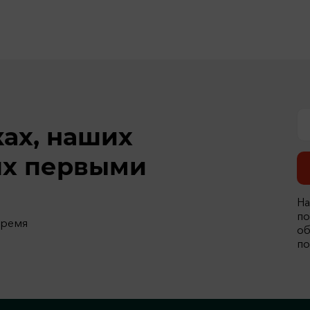
ках, наших
ях первыми
На
по
время
об
по