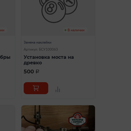
чии
В наличии
Замена наклейки
Артикул: БСУ100063
ибры
Установка моста на
древко
500
a