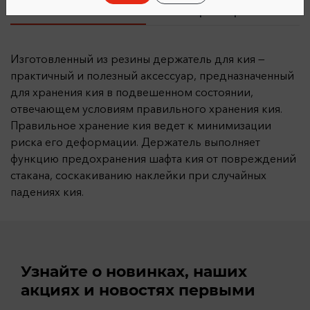
Описание
Характеристики
Изготовленный из резины держатель для кия —
практичный и полезный аксессуар, предназначенный
для хранения кия в подвешенном состоянии,
отвечающем условиям правильного хранения кия.
Правильное хранение кия ведет к минимизации
риска его деформации. Держатель выполняет
функцию предохранения шафта кия от повреждений
стакана, соскакиванию наклейки при случайных
падениях кия.
Узнайте о новинках, наших
акциях и новостях первыми