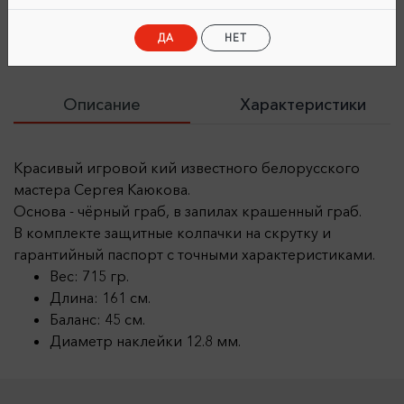
ДА
НЕТ
Описание
Характеристики
Красивый игровой кий известного белорусского
мастера Сергея Каюкова.
Основа - чёрный граб, в запилах крашенный граб.
В комплекте защитные колпачки на скрутку и
гарантийный паспорт с точными характеристиками.
Вес: 715 гр.
Длина: 161 см.
Баланс: 45 см.
Диаметр наклейки 12.8 мм.