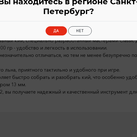
Вы находитесь в регионе Санкт
Петербург?
Характеристики
ДА
НЕТ
ставный кий, специально разработанный мастерами Classic
600 гр - удобство и легкость в использовании.
незначительно отличаться, но тем не менее безупречно
о льна, приятного тактильно и удобного при игре.
ляет быстро собрать и разобрать кий, что особенно удо
тром 13 мм.
 202, вы получаете надежный и качественный инструмент д