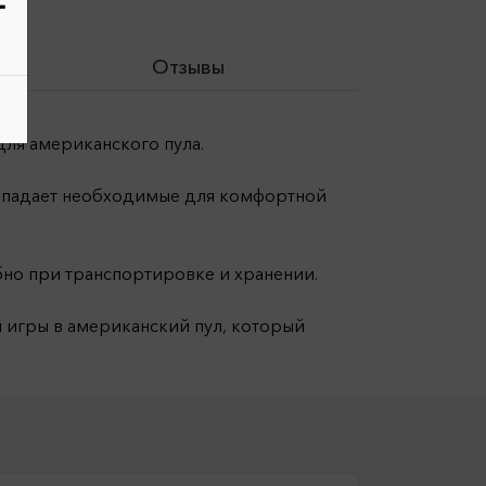
-
Отзывы
 для американского пула.
 попадает необходимые для комфортной
бно при транспортировке и хранении.
ля игры в американский пул, который