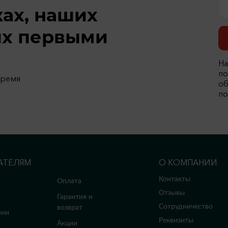
ках, наших
ях первыми
На
по
время
об
по
АТЕЛЯМ
О КОМПАНИИ
Контакты
Оплата
Отзывы
Гарантия и
Сотрудничество
возврат
нии
Реквизиты
Акции