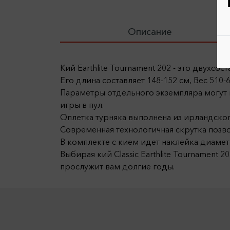
Описание
Кий Earthlite Tournament 202 - это двухсо
Его длина составляет 148-152 см, Вес 510-
Параметры отдельного экземпляра могут 
игры в пул.
Оплетка турняка выполнена из ирландског
Современная технологичная скрутка позво
В комплекте с кием идет наклейка диаме
Выбирая кий Classic Earthlite Tournament
прослужит вам долгие годы.