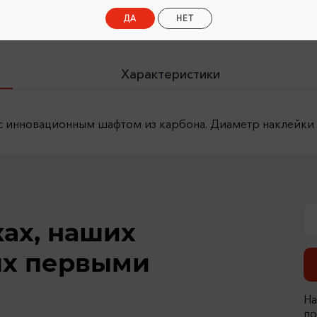
ДА
НЕТ
Характеристики
с инновационным шафтом из карбона. Диаметр наклейки 
ках, наших
ях первыми
На
по