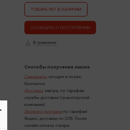
ТОВАРА НЕТ В НАЛИЧИИ
СООБЩИТЬ О ПОСТУПЛЕНИИ
В сравнение
Способы получения заказа
Самовывоз
сегодня и позже,
бесплатно
Доставка
завтра, по тарифам
службы доставки (транспортной
компании)
-
Экспресс-доставка
по тарифам
Яндекс доставки по СПб. После
онлайн-оплаты товара