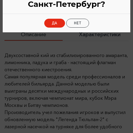
Санкт-Петербург?
ДА
НЕТ
Описание
Характеристики
Двухсоставной кий из стабилизированного амаранта,
лимонника, падука и граба - настоящий флагман
отечественного киестроения.
Самая популярная модель среди профессионалов и
любителей бильярда. Данной моделью были
выиграны десятки международных и российских
турниров, включая чемпионат мира, кубок Мэра
Москвы и Битву чемпионов.
Производитель учел пожелания игроков и выпустил
обновленную модель "Легенда Тюльпан-2" с
лазерной насечкой на турняке для более удобного