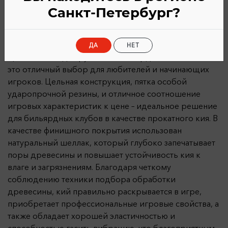
Санкт-Петербург?
Описание
Характеристики
ДА
НЕТ
Цельный кий для русского бильярда Fortuna Club –
это отличный выбор для любителей и начинающих
игроков. Цельная конструкция, пятка особой
ударопрочной резины, и отличное соотношение
игровых характеристик к цене – идеальное решение
для бильярдных клубов в качестве прокатного кия. В
качестве финишного покрытия использован
натуральный шеллак, который глубоко запечатывает
поры древесины и повышает устойчивость кия к
влаге и загрязнениям. Благодаря четкому
соблюдению техники подбора обработки
древесины, кий правильно раскрывается в игре,
приобретает профессиональные игровые свойства, а
также обладает хорошей эластичностью и