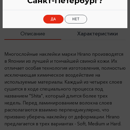
Санкт-Петербург?
ДА
НЕТ
Описание
Характеристики
Многослойные наклейки марки Hirano производятся
в Японии из лучшей и тончайшей свиной кожи. Их
отличает особая технология изготовления, полностью
исключающая химическое воздействие на
используемые материалы. Каждый из четырех слоев
сушится в ходе специального процесса под
названием "Shita", который длится более трех
недель. Перед ламинированием волокна слоев
располагаются взаимно перпендикулярно, что
призвано уберечь наклейку от деформации. Hirano
предлагается в трех вариантах - Soft, Medium и Hard.