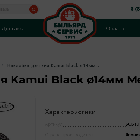
8 (
Доставка
Оплата
Наклейка для кия Kamui Black ø14мм...
я Kamui Black ø14мм M
Характеристики
Артикул:
БСВ10
Страна производитель:
Япони