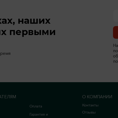
ках, наших
ях первыми
На
по
время
об
по
АТЕЛЯМ
О КОМПАНИИ
Контакты
Оплата
Отзывы
Гарантия и