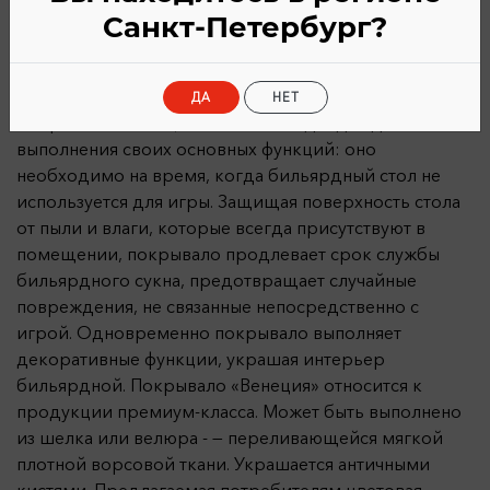
Санкт-Петербург?
Описание
Характеристики
ДА
НЕТ
Покрывало «Венеция» отлично подходит для
выполнения своих основных функций: оно
необходимо на время, когда бильярдный стол не
используется для игры. Защищая поверхность стола
от пыли и влаги, которые всегда присутствуют в
помещении, покрывало продлевает срок службы
бильярдного сукна, предотвращает случайные
повреждения, не связанные непосредственно с
игрой. Одновременно покрывало выполняет
декоративные функции, украшая интерьер
бильярдной. Покрывало «Венеция» относится к
продукции премиум-класса. Может быть выполнено
из шелка или велюра - — переливающейся мягкой
плотной ворсовой ткани. Украшается античными