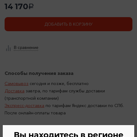
14 170
a
ДОБАВИТЬ В КОРЗИНУ
В сравнение
Способы получения заказа
Самовывоз
сегодня и позже, бесплатно
Доставка
завтра, по тарифам службы доставки
(транспортной компании)
Экспресс-доставка
по тарифам Яндекс доставки по СПб.
После онлайн-оплаты товара
Вы находитесь в регионе