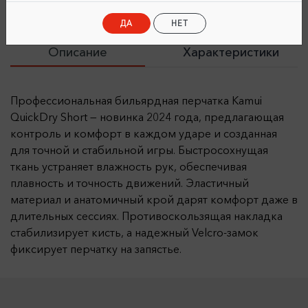
ДА
НЕТ
Описание
Характеристики
Профессиональная бильярдная перчатка Kamui
QuickDry Short — новинка 2024 года, предлагающая
контроль и комфорт в каждом ударе и созданная
для точной и стабильной игры. Быстросохнущая
ткань устраняет влажность рук, обеспечивая
плавность и точность движений. Эластичный
материал и анатомичный крой дарят комфорт даже в
длительных сессиях. Противоскользящая накладка
стабилизирует кисть, а надежный Velcro-замок
фиксирует перчатку на запястье.