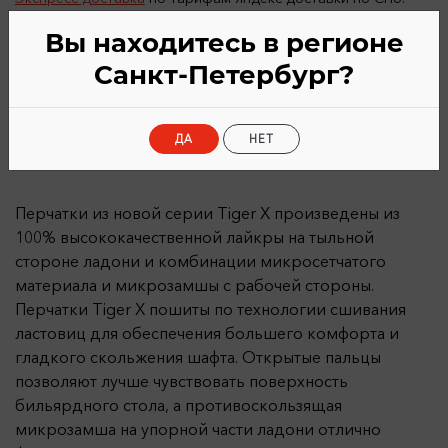
После онлайн-оплаты товара
Вы находитесь в регионе
Санкт-Петербург?
ДА
НЕТ
Описание
Характеристики
Перчатки из новой серии Tiger X произведены из
100% высококачественной лайкры на тыльной
стороне ладони и комбинации микросетчатого
материала и микрозамшы с рабочей стороны.
Перчатки Tiger X пошиты по технологии сшивания
ластовиц для обеспечения большего комфорта и
гладкого скольжения шафта. Открытые пальцы
позволяют лучше чувствовать поверхность
бильярдного стола, а противоскользящая
микрозамша на упорной части ладони отлично