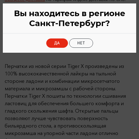
После онлайн-оплаты товара
Вы находитесь в регионе
Санкт-Петербург?
ДА
НЕТ
Описание
Характеристики
Перчатки из новой серии Tiger X произведены из
100% высококачественной лайкры на тыльной
стороне ладони и комбинации микросетчатого
материала и микрозамшы с рабочей стороны.
Перчатки Tiger X пошиты по технологии сшивания
ластовиц для обеспечения большего комфорта и
гладкого скольжения шафта. Открытые пальцы
позволяют лучше чувствовать поверхность
бильярдного стола, а противоскользящая
микрозамша на упорной части ладони отлично