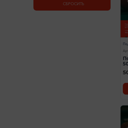
СБРОСИТЬ
По
Ар
П
5
5