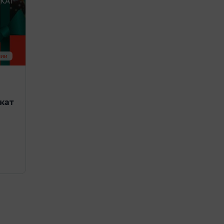
чии
кат