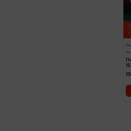
По
Ар
П
1
1