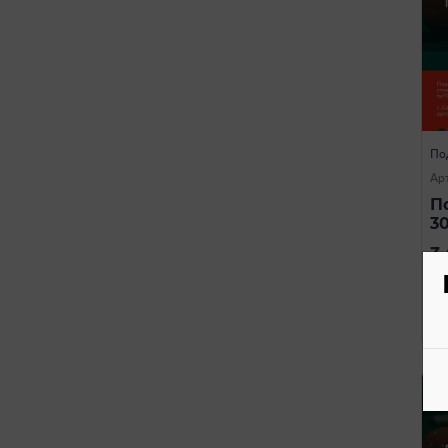
По
Ар
П
3
3