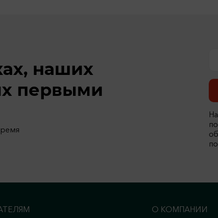
ках, наших
ях первыми
На
по
время
об
по
АТЕЛЯМ
О КОМПАНИИ