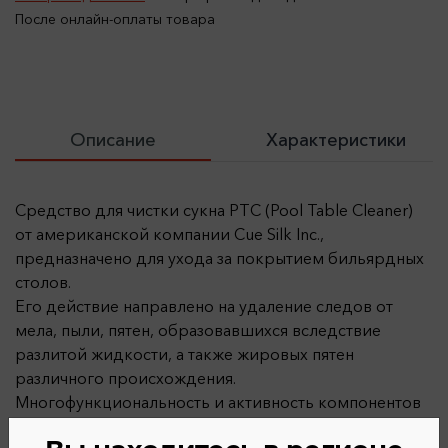
После онлайн-оплаты товара
Описание
Характеристики
Средство для чистки сукна PTC (Pool Table Cleaner)
от американской компании Cue Silk Inc.,
предназначено для ухода за покрытием бильярдных
столов.
Его действие направлено на удаление следов от
мела, пыли, пятен, образовавшихся вследствие
разлитой жидкости, а также жировых пятен
различного происхождения.
Многофункциональность и активность компонентов
чистящей формулы PTC позволяют ей эффективно