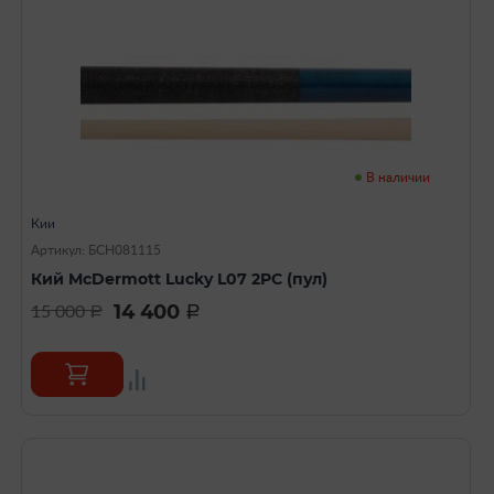
В наличии
Кии
Артикул: БСН081115
Кий McDermott Lucky L07 2PC (пул)
14 400
15 000
a
a