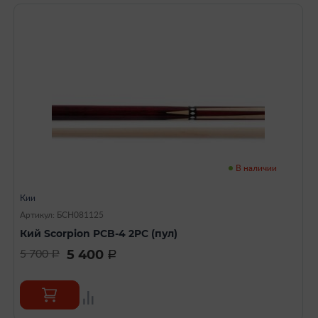
В наличии
Кии
Артикул: БСН081125
Кий Scorpion PCB-4 2PC (пул)
5 400
5 700
a
a