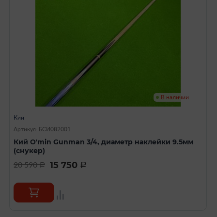
В наличии
Кии
Артикул: БСИ082001
Кий O'min Gunman 3/4, диаметр наклейки 9.5мм
(снукер)
15 750
20 590
a
a