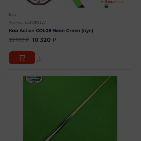
В наличии
Кии
Артикул: БСИ081127
Кий Action COL08 Neon Green (пул)
10 320
11 900
a
a