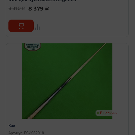
8 379
8 810
a
a
В наличии
Кии
Артикул: БСИ082018