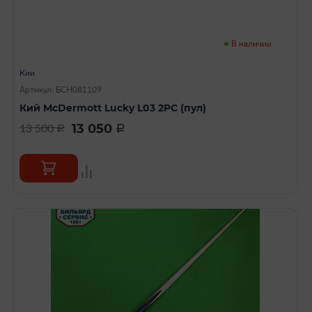
В наличии
Кии
Артикул: БСН081109
Кий McDermott Lucky L03 2PC (пул)
13 050
13 500
a
a