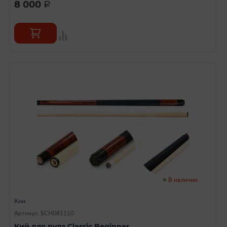
8 000
a
В наличии
Кии
Артикул: БСН081110
Кий для пула Classic Beginner