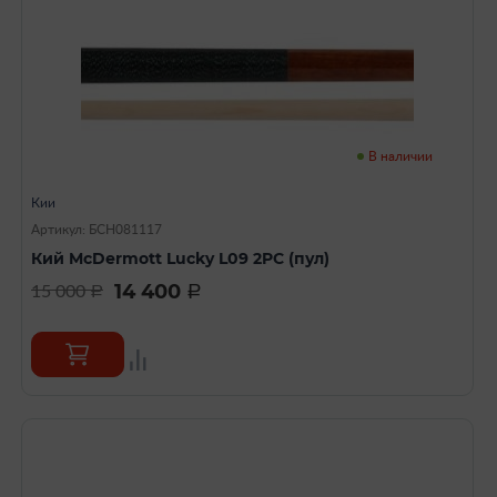
В наличии
Кии
Артикул: БСН081117
Кий McDermott Lucky L09 2PC (пул)
14 400
15 000
a
a