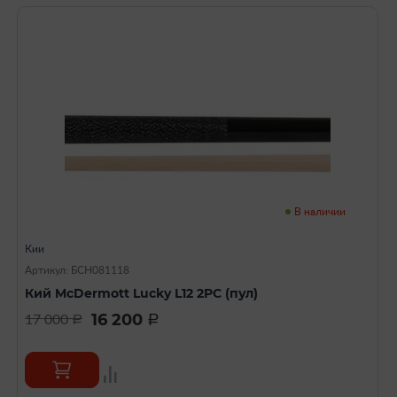
В наличии
Кии
Артикул: БСН081118
Кий McDermott Lucky L12 2PC (пул)
16 200
17 000
a
a