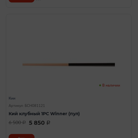
В наличии
Кии
Артикул: БСН081121
Кий клубный 1PC Winner (пул)
5 850
6 500
a
a