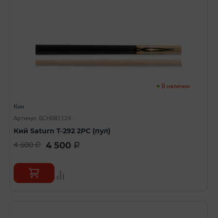
В наличии
Кии
Артикул: БСН081124
Кий Saturn T-292 2PC (пул)
4 500
4 600
a
a