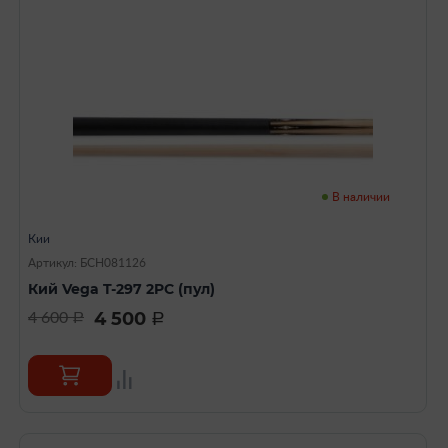
В наличии
Кии
Артикул: БСН081126
Кий Vega T-297 2PC (пул)
4 500
4 600
a
a