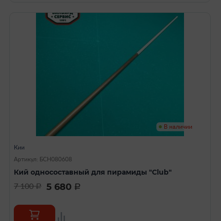
В наличии
Кии
Артикул: БСН080608
Кий односоставный для пирамиды "Club"
5 680
7 100
a
a