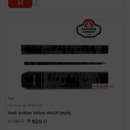
В наличии
Кии
Артикул: БСИ081102
Кий Action Value VAL01 (пул)
7 920
8 900
a
a