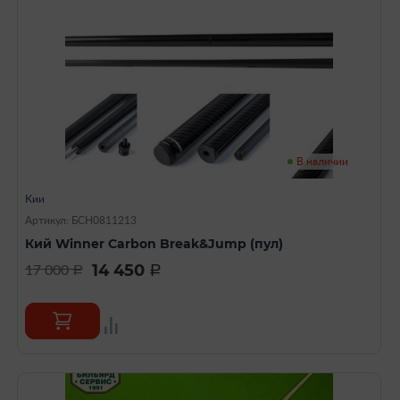
В наличии
Кии
Артикул: БСН0811213
Кий Winner Carbon Break&Jump (пул)
14 450
17 000
a
a