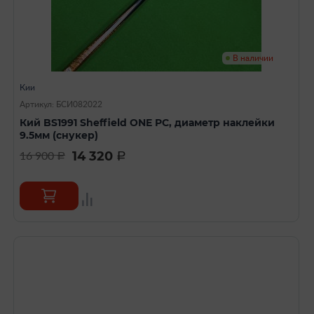
В наличии
Кии
Артикул: БСИ082022
Кий BS1991 Sheffield ONE PC, диаметр наклейки
9.5мм (снукер)
14 320
16 900
a
a