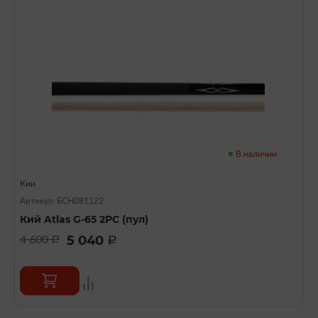
В наличии
Кии
Артикул: БСН081122
Кий Atlas G-65 2PC (пул)
5 040
4 600
a
a