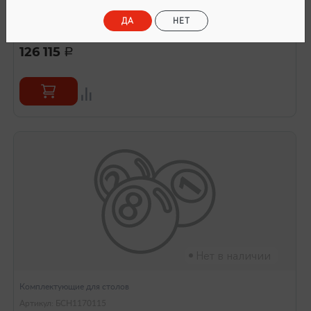
Артикул: БСН024003
Комплект плит BEST-Quality Legend для
ДА
НЕТ
бильярдного стола 12 футов, сланец, 45мм, 5шт.
126 115
a
Нет в наличии
Комплектующие для столов
Артикул: БСН1170115