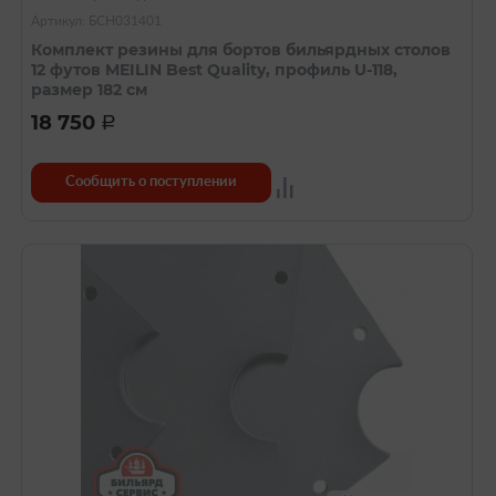
Артикул: БСН031401
Комплект резины для бортов бильярдных столов
12 футов MEILIN Best Quality, профиль U-118,
размер 182 см
18 750
a
Сообщить о поступлении