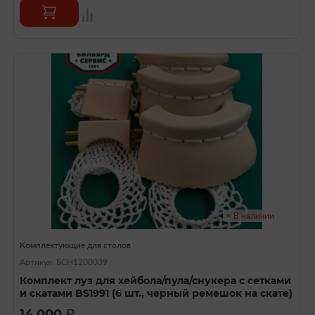
В наличии
Комплектующие для столов
Артикул: БСН1200039
Комплект луз для хейбола/пула/снукера с сетками
и скатами BS1991 (6 шт., черный ремешок на скате)
14 000
a