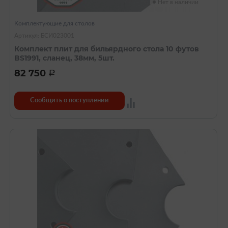
Нет в наличии
Комплектующие для столов
Артикул: БСИ023001
Комплект плит для бильярдного стола 10 футов
BS1991, сланец, 38мм, 5шт.
82 750
a
Сообщить о поступлении