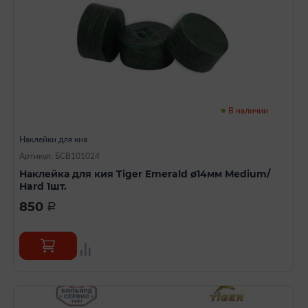
В наличии
Наклейки для кия
Артикул: БСВ101024
Наклейка для кия Tiger Emerald ø14мм Мedium/
Нard 1шт.
850
a